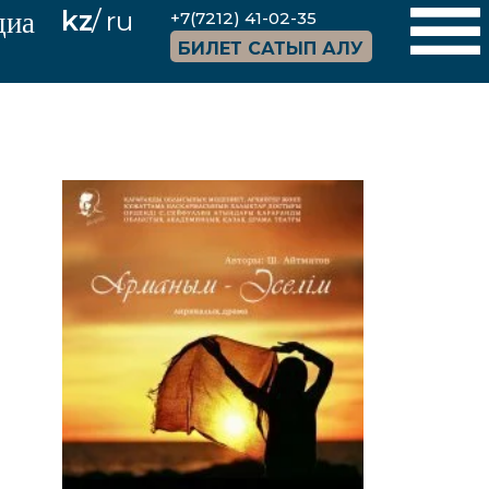
диа
kz
/
ru
+7(7212) 41-02-35
БИЛЕТ САТЫП АЛУ