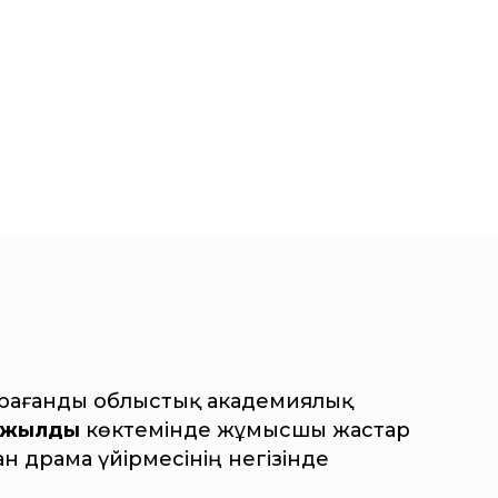
арағанды облыстық академиялық
 жылдың
көктемінде жұмысшы жастар
н драма үйірмесінің негізінде