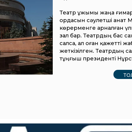
Театр ұжымы жаңа ғимара
ордасын сәулетші Қанат 
көрерменге арналған үлк
зал бар. Театрдың бас 
салса, ал оған қажетті 
жеткізілген. Театрдың с
тұңғыш президенті Нұрс
ТО