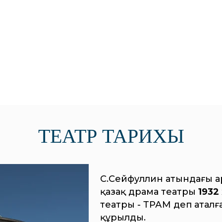
ТЕАТР ТАРИХЫ
С.Сейфуллин атындағы Қ
қазақ драма театры
1932
театры - ТРАМ деп аталға
құрылды.