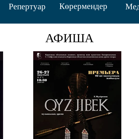
Көрермендер
Репертуар
Ме
АФИША