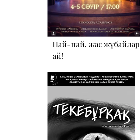
Пай-пай, жас жұбайлар
ай!