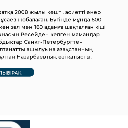
тқа 2008 жылы көшті. Қасиетті өнер
Мұсаев жобалаған. Бүгінде мұнда 600
ен зал мен 160 адамға шақталған кіші
сахнасын Ресейден келген мамандар
жабдықтар Санкт-Петербургтен
алтанатты ашылуына Қазақстанның
ұлтан Назарбаевтың өзі қатысты.
ЛЫҒЫРАҚ