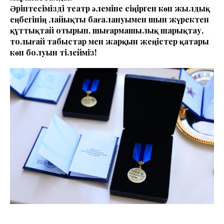
Әріптесімізді театр әлеміне сіңірген көп жылдық
еңбегінің лайықты бағалануымен шын жүректен
құттықтай отырып, шығармашылық шарықтау,
толығай табыстар мен жарқын жеңістер қатары
көп болуын тілейміз!