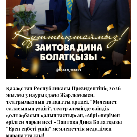
Қазақстан Республикасы Президентінің 2026
жылғы 3 наурыздағы Жарлығымен,
театрымыздың талантты артисі, “Мәдениет
саласының үздігі”, театр әлемінде өзіндік
қолтаңбасын қалыптастырған, өмірі өнерімен
өрілген дарын иесі - Заитова Дина Болатқызы
“Ерен еңбегі үшін” мемлекеттік медалімен
марапатталды!