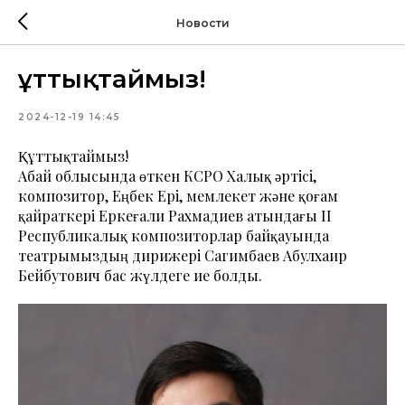
Новости
Құттықтаймыз!
2024-12-19 14:45
Құттықтаймыз!
Абай облысында өткен КСРО Халық әртісі,
композитор, Еңбек Ері, мемлекет және қоғам
қайраткері Еркеғали Рахмадиев атындағы II
Республикалық композиторлар байқауында
театрымыздың дирижері Сагимбаев Абулхаир
Бейбутович бас жүлдеге ие болды.