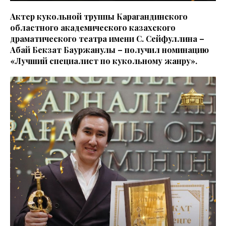
Актер кукольной труппы Карагандинского
областного академического казахского
драматического театра имени С. Сейфуллина –
Абай Бекзат Бауржанулы – получил номинацию
«Лучший специалист по кукольному жанру».